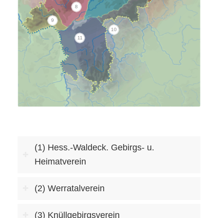
8
9
10
11
(1) Hess.-Waldeck. Gebirgs- u.
Heimatverein
(2) Werratalverein
(3) Knüllgebirgsverein