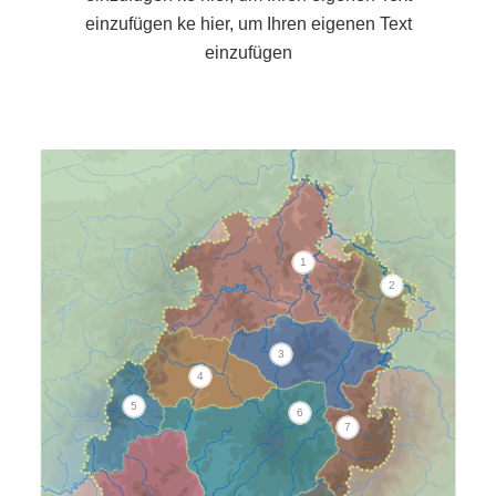
einzufügen ke hier, um Ihren eigenen Text
einzufügen
1
2
3
4
5
6
7