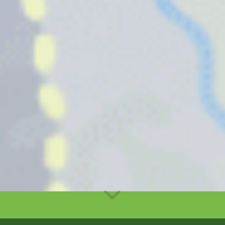
SUCHE
SERVICE
Downloads
Termine
Login (intern)
© 2024 Wanderverband Hessen. Alle Rechte vorbehalten.
Impressum
Datenschutz
Bildbachweis