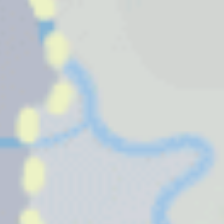
Deutsche Wanderjugend Hessen
Deutscher Wanderverband
FACHBEREICHE
Naturschutz
Wandern
Wege
Kultur